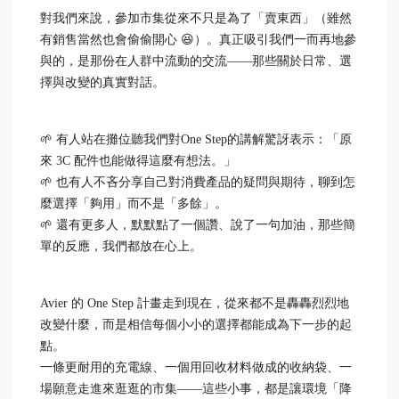
對我們來說，參加市集從來不只是為了「賣東西」（雖然
有銷售當然也會偷偷開心 😆）。真正吸引我們一而再地參
與的，是那份在人群中流動的交流——那些關於日常、選
擇與改變的真實對話。
🌱 有人站在攤位聽我們對One Step的講解驚訝表示：「原
來 3C 配件也能做得這麼有想法。」
🌱 也有人不吝分享自己對消費產品的疑問與期待，聊到怎
麼選擇「夠用」而不是「多餘」。
🌱 還有更多人，默默點了一個讚、說了一句加油，那些簡
單的反應，我們都放在心上。
Avier 的 One Step 計畫走到現在，從來都不是轟轟烈烈地
改變什麼，而是相信每個小小的選擇都能成為下一步的起
點。
一條更耐用的充電線、一個用回收材料做成的收納袋、一
場願意走進來逛逛的市集——這些小事，都是讓環境「降