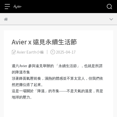
Avier x 遠見永續生活節
Avier Earth小編
2025-04-17
週六Avier 參與遠見舉辦的 「永續生活節」，也就是所謂
的降溫市集
頂著鋒面氣壓前奏，濕熱的體感並不算太宜人，但我們依
然把攤位搭了起來。
這是一場關於「降溫」的市集——不是天氣的溫度，而是
地球的壓力。