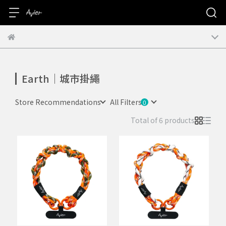
Earth｜城市掛繩
Store Recommendations
All Filters
Total of 6 products