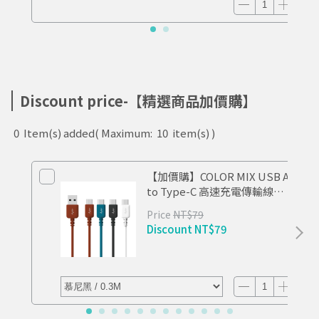
Discount price-【精選商品加價購】
0
Item(s) added
( Maximum:
10
item(s) )
【加價購】COLOR MIX USB A
to Type-C 高速充電傳輸線
0.3M
Price
NT$79
Discount
NT$79