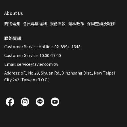
About Us
購物需知
會員專屬福利
服務條款
隱私政策
保固查詢及報修
聯絡資訊
Customer Service Hotline: 02-8994-1648
Customer Service: 10:00-17:00
Email: service@avier.com.tw
Address: 9F., No.29, Siyuan Rd., Xinzhuang Dist., New Taipei
City 242, Taiwan (R.O.C.)