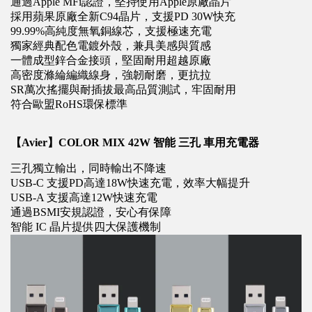
通過Apple MFi認證，堅持使用Apple原廠晶片
採用蘋果原廠全新C94晶片，支援PD 30W快充
99.99%高純度無氧銅線芯，支援極速充電
獨家經典配色電鍍外殼，兼具美感與質感
一體成型鋅合金接頭，堅固耐用超越原廠
高密度滌綸編織線身，強韌耐磨，更抗拉
SR萬次搖擺與耐插拔最高品質測試，牢固耐用
符合歐盟RoHS環保標準
【Avier】COLOR MIX 42W 智能 三孔 車用充電器
三孔獨立輸出，同時輸出不降速
USB-C 支援PD高達18W快速充電，效率大幅提升
USB-A 支援高達12W快速充電
通過BSMI安規認證，安心有保障
智能 IC 晶片提供四大保護機制