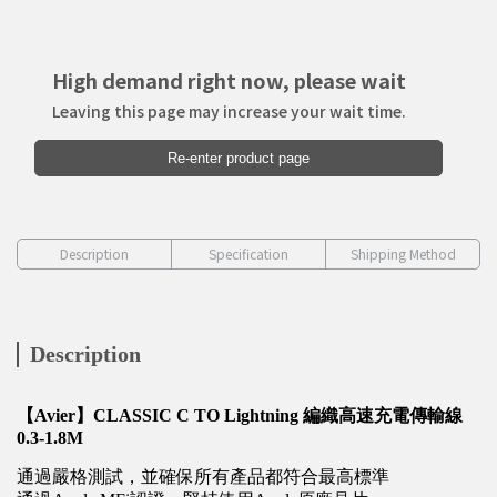
High demand right now, please wait
Leaving this page may increase your wait time.
Re-enter product page
Description
Specification
Shipping Method
Description
【Avier】CLASSIC C TO Lightning 編織高速充電傳輸線
0.3-1.8M
通過嚴格測試，並確保所有產品都符合最高標準