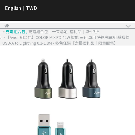
English｜TWD
充電組合包
,
充電組合包｜一次購足
,
福利品｜單件7折
【Avier 組合包】COLOR MIX PD 42W 智能 三孔 車用 快速充電組 編織線
USB-A to Lightning 0.3-1.8M / 多色任選【盒損福利品｜限量販售】