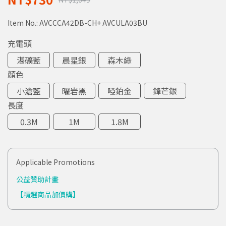
Item No.:
AVCCCA42DB-CH+ AVCULA03BU
充電頭
湛礦藍
晨星銀
森木綠
顏色
小滄藍
曜岩黑
啞鉑金
鋒芒銀
長度
0.3M
1M
1.8M
Applicable Promotions
公益贊助計畫
【精選商品加價購】