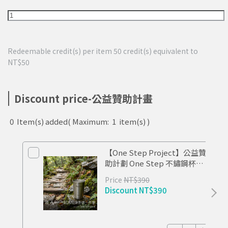
Redeemable credit(s) per item
50
credit(s) equivalent to
NT$50
Discount price-公益贊助計畫
0
Item(s) added
( Maximum:
1
item(s) )
【One Step Project】公益贊
助計劃 One Step 不鏽鋼杯
TIDE
Price
NT$390
Discount
NT$390