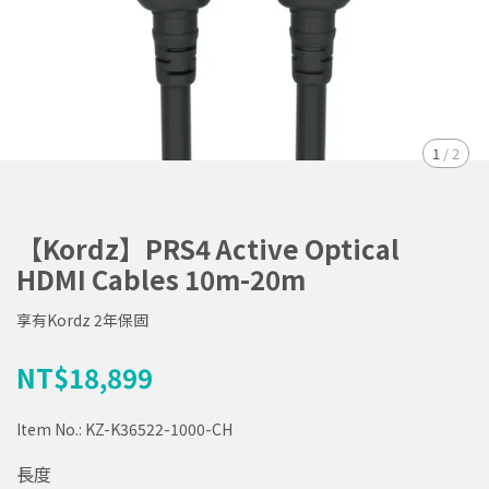
1
/
2
【Kordz】PRS4 Active Optical
HDMI Cables 10m-20m
享有Kordz 2年保固
NT$18,899
Item No.:
KZ-K36522-1000-CH
長度