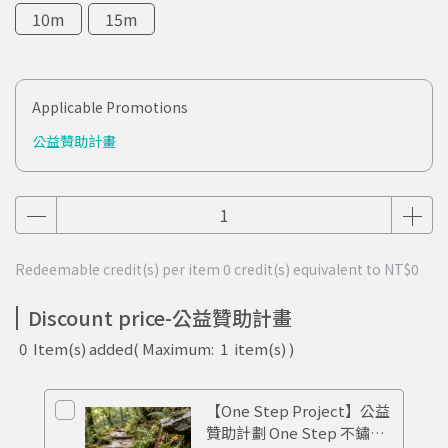
10m
15m
Applicable Promotions
公益贊助計畫
Redeemable credit(s) per item
0
credit(s) equivalent to
NT$0
Discount price-公益贊助計畫
0
Item(s) added
( Maximum:
1
item(s) )
【One Step Project】公益
贊助計劃 One Step 不鏽鋼