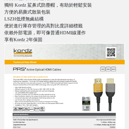
獨特 Kordz 鯊鼻式防塵帽，有助於輕鬆安裝
方便的易撕式散裝包裝
LSZH低煙無鹵結構
便於進行庫存管理的高對比度詳細標籤
依賴外部電源，即可像普通HDMI線運作
享有Kordz 2年保固