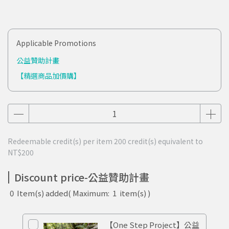
Applicable Promotions
公益贊助計畫
【精選商品加價購】
Redeemable credit(s) per item
200
credit(s) equivalent to
NT$200
Discount price-公益贊助計畫
0
Item(s) added
( Maximum:
1
item(s) )
【One Step Project】公益