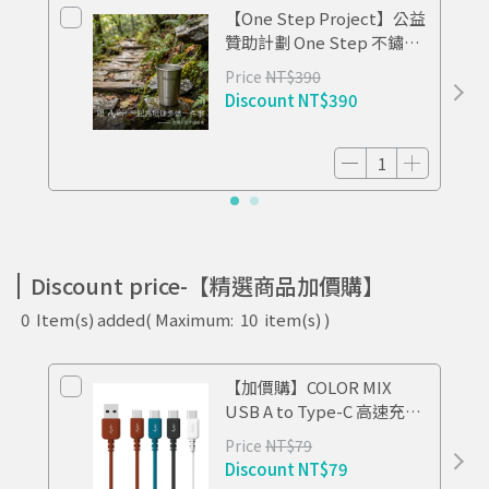
【One Step Project】公益
贊助計劃 One Step 不鏽鋼
杯 TIDE
Price
NT$390
Discount
NT$390
Discount price-【精選商品加價購】
0
Item(s) added
( Maximum:
10
item(s) )
【加價購】COLOR MIX
USB A to Type-C 高速充電
傳輸線 0.3M
Price
NT$79
Discount
NT$79