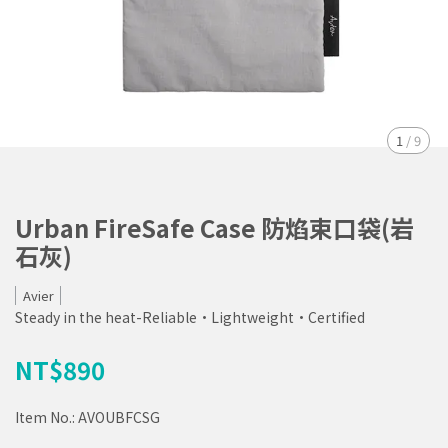
1
/
9
Urban FireSafe Case 防焰束口袋(岩
石灰)
Avier
Steady in the heat-Reliable•Lightweight•Certified
NT$890
Item No.:
AVOUBFCSG