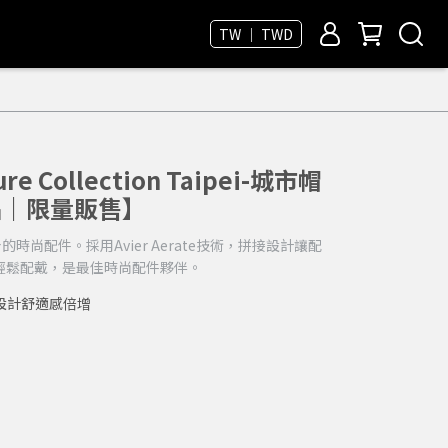
TW ｜ TWD
re Collection Taipei-城市帽
品｜限量販售】
時尚配件。採用Avier Aerate技術，拼接設計讓配
輕鬆配戴，是最佳時尚配件夥伴。
設計舒適感倍增