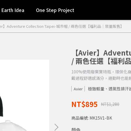
Earth Idea
One Step Project
er】Adventure Collection Taipei-城市帽 / 兩色任選【福利品｜限量販售】
【Avier】Adventu
/ 兩色任選【福利
100%使用廢棄寶特瓶，環保化身的
戴過程舒適感滿分，運動時也能
極致輕量、透氣性排汗
Avier
NT$895
NT$1,280
商品編號:
MK15V1-BK
顏色