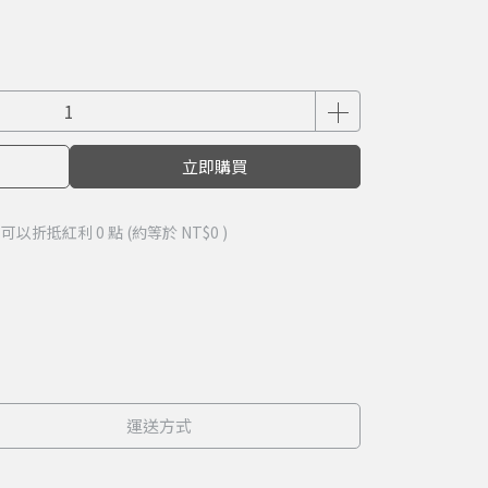
立即購買
 」可以折抵紅利
0
點 (約等於
NT$0
)
運送方式