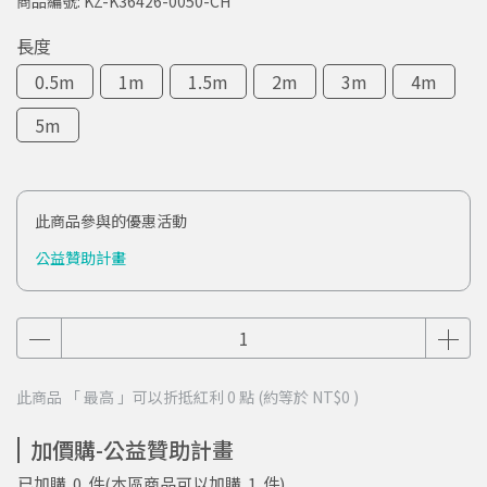
商品編號:
KZ-K36426-0050-CH
長度
0.5m
1m
1.5m
2m
3m
4m
5m
此商品參與的優惠活動
公益贊助計畫
此商品 「 最高 」可以折抵紅利
0
點 (約等於
NT$0
)
加價購-公益贊助計畫
已加購
0
件
(本區商品可以加購
1
件)