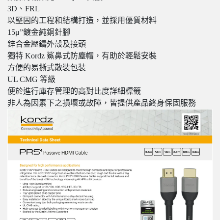
3D、FRL
以堅固的工程和結構打造，並採用優質材料
15μ”鍍金純銅針腳
鋅合金壓鑄外殼及接頭
獨特 Kordz 鯊鼻式防塵帽，有助於輕鬆安裝
方便的易撕式散裝包裝
UL CMG 等級
便於進行庫存管理的高對比度詳細標籤
非人為因素下之損壞或故障，皆提供產品終身保固服務