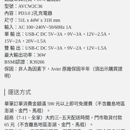
型號：AVCW2C36
內容：PD3.0 2孔充電器
尺寸：51L x 44W x 31H mm
輸入：AC 100~240V~50/60Hz 1A
單 輸 出：USB-C DC 5V⎓3A，9V⎓3A，12V⎓2.5A，
15V⎓2A，20V⎓1.5A
雙 輸 出：USB-C DC 5V⎓3A，9V⎓2A，12V⎓1.5A
最大輸出功率：36W
BSMI認證：R39266
保固：非人為因素下，Avier 原廠保固半年（須出示購買證
明）
運送方式
單筆訂單消費金額滿 590 元以上即可免運費（不含離島地區
澎湖、金門、馬祖）。
超商（7-11、全家）大約三~五天配送時間，門市取貨付款
65 元（不含離島地區澎湖、金門、馬祖）。