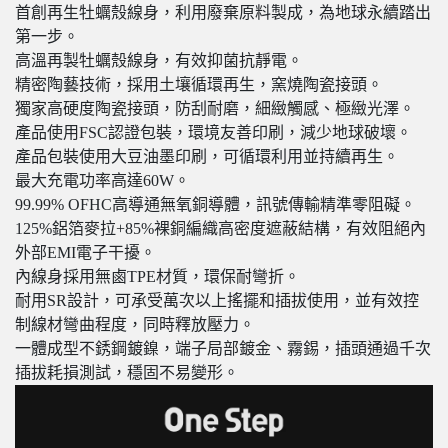
首創再生牡蠣殼線身，利用廢棄原料製成，為地球永續踏出
第一步。
高溫再製牡蠣殼線身，有效抑菌抗靜電。
精密陶藝技術，採用土壤循環再生，窯燒陶瓷接頭。
獨家高硬度陶瓷接頭，防刮耐磨，細緻觸感、極緻光澤。
產品使用FSC認證包裝，環境友善印刷，減少地球破壞。
產品包裝使用大豆油墨印刷，可循環利用並持續再生。
最大充電功率高達60W。
99.99% OFHC高導通無氧銅導體，訊號傳輸精準零阻礙。
125%鋁箔麥拉+85%裸銅編織高密度遮蔽結構，有效阻絕內
外部EMI電子干擾。
內線身採用無鹵TPE材質，環保耐彎折。
耐用SR設計，可承受萬次以上搖擺和插拔使用，並有效控
制線材彎曲程度，同時釋放壓力。
一體成型不銹鋼鍍鎳，端子局部鍍金、霧錫，插頭通過千次
插拔耗損測試，穩固不易變形。