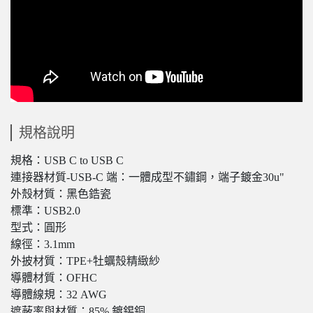
規格說明
規格：USB C to USB C
連接器材質-USB-C 端：一體成型不鏽鋼，端子鍍金30u"
外殼材質：黑色鋯瓷
標準：USB2.0
型式：圓形
線徑：3.1mm
外披材質：TPE+牡蠣殼精緻紗
導體材質：OFHC
導體線規：32 AWG
遮蔽率與材質：85% 鍍錫銅